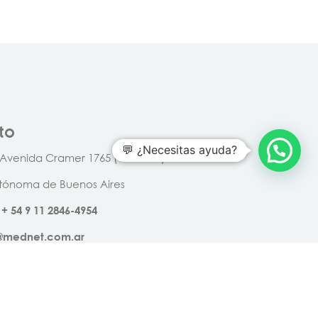
to
💬 ¿Necesitas ayuda?
 Avenida Cramer 1765 (CP: 1426)
tónoma de Buenos Aires
+
54
9
11
2846
-
4954
o@mednet.com.ar
ÍBETE AL NEWSLETTER