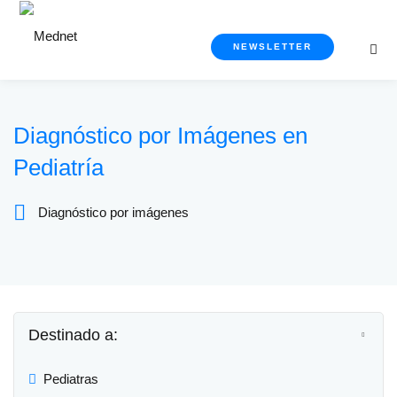
NEWSLETTER
Diagnóstico por Imágenes en
Pediatría
OS CURSOS
Diagnóstico por imágenes
por imágenes
ía y Metabolismo
 prácticas
Destinado a:
erna y Cuidados
Pediatras