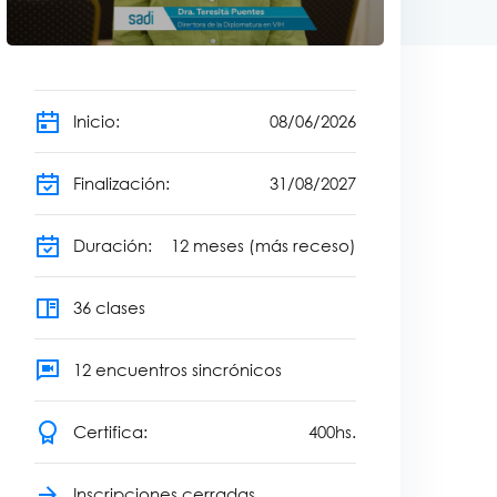
Inicio:
08
/
06
/
2026
Finalización:
31
/
08
/
2027
Duración:
12
meses (más receso)
36 clases
12 encuentros sincrónicos
Certifica:
400
hs.
Inscripciones cerradas