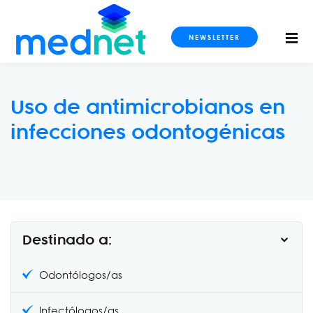
NEWSLETTER
Uso de antimicrobianos en
infecciones odontogénicas
S
OS
DOS
Destinado a:
Odontólogos/as
Infectólogos/as