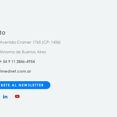
to
 Avenida Cramer 1765 (CP: 1426)
tónoma de Buenos Aires
+
54
9
11
2846
-
4954
o@mednet.com.ar
ÍBETE AL NEWSLETTER