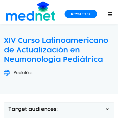
NEWSLETTER
XIV Curso Latinoamericano
de Actualización en
S CURSOS
Neumonología Pediátrica
Pediatrics
imaging
ogy and Metabolism
ls
Target audiences:
dicine and Intensive