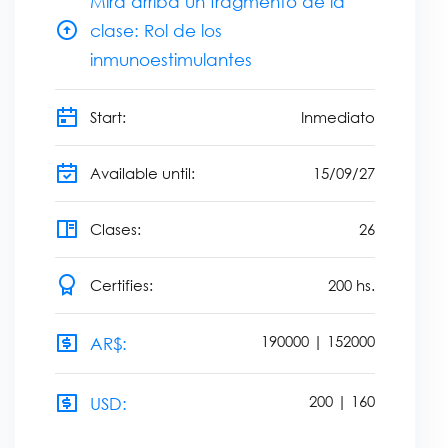
Mirá arriba un fragmento de la
clase: Rol de los
inmunoestimulantes
Start:
Inmediato
Available until:
15
/
09
/
27
Clases:
26
Certifies:
200
hs.
190000
|
152000
AR$:
200
|
160
USD: