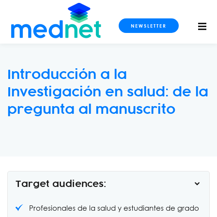
NEWSLETTER
Introducción a la
Investigación en salud: de la
S CURSOS
pregunta al manuscrito
imaging
ogy and Metabolism
Target audiences:
ls
Profesionales de la salud y estudiantes de grado
dicine and Intensive