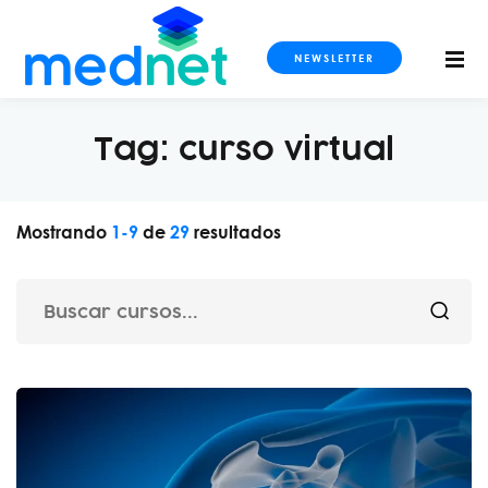
NEWSLETTER
Tag:
curso virtual
S
Mostrando
1
-
9
de
29
resultados
OS
DOS