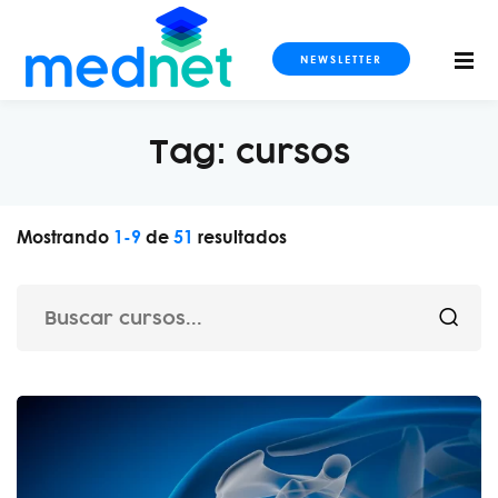
NEWSLETTER
Tag:
cursos
S
Mostrando
1
-
9
de
51
resultados
OS
DOS