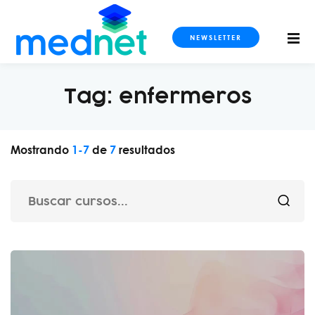
NEWSLETTER
Tag:
enfermeros
S
Mostrando
1
-
7
de
7
resultados
OS
DOS