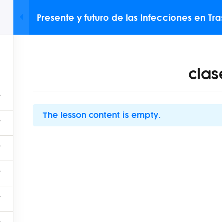
Whatsapp: 
Presente y futuro de las Infecciones en T
latinoamericana
QUÉ OFRECEMOS
OTROS SERVICIOS
NUESTROS ALIADOS
cla
BENEFICIOS
The lesson content is empty.
Contac
Nuestros aliados
Novedades
Dirección: