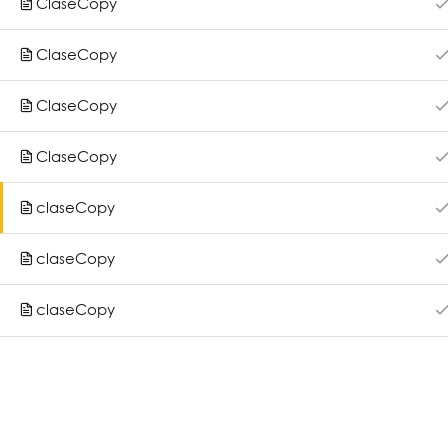
ClaseCopy
Cursos
Impulsa tu desarrollo profesional con
Qué ofr
nuestros cursos virtuales. Súmate a
ClaseCopy
Mednet y haz la diferencia en tu
Otros ser
práctica.
ClaseCopy
ClaseCopy
claseCopy
claseCopy
claseCopy
Copyright 2026
Medn