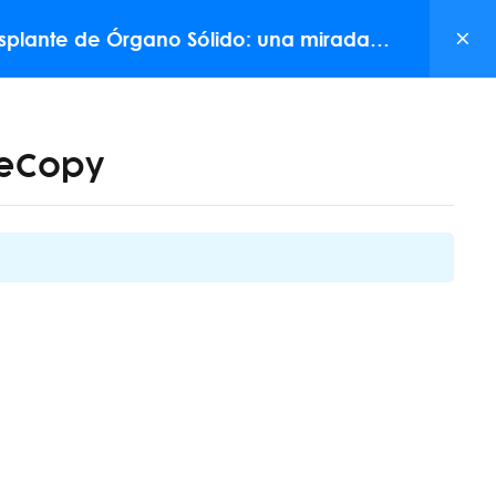
+ 54 9 11 2846-4954
Email: info@mednet.com.ar
rasplante de Órgano Sólido: una mirada
NOVEDADES
CONTACTO
seCopy
NEWSLETTER
to
 Avenida Cramer 1765 (CP: 1426)