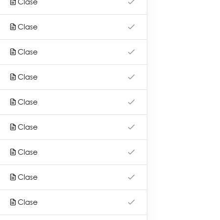
Clase
Qué ofrecemos
Clase
Otros servicios
Clase
Nuestros aliados
Novedades
Clase
Contacto
Clase
Preguntas frecuentes
Términos y condiciones
Clase
Clase
Contacto
Clase
Dirección: Avenida Cramer 1765 (CP: 1426)
Clase
Ciudad Autónoma de Buenos Aires