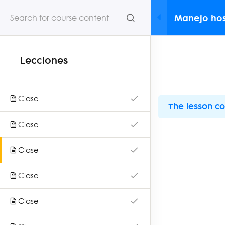
Manejo hos
NEWSLETTER
pediátrico
Lecciones
S
Clase
The lesson co
OS
Clase
DOS
Impulsa tu desarrollo profesional con nuestros cursos
virtuales. Súmate a Mednet y haz la diferencia en tu
Clase
práctica.
Clase
Inicio
Clase
Nosotros
Cursos