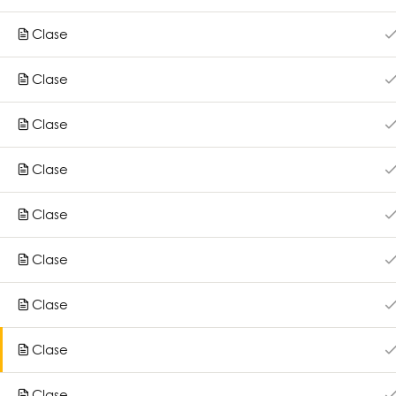
Cursos
Impulsa tu desarrollo profesional con
Clase
Qué ofr
nuestros cursos virtuales. Súmate a
Mednet y haz la diferencia en tu
Otros ser
Clase
práctica.
Clase
Clase
Clase
Clase
Copyright 2026
Medn
Clase
Clase
Clase