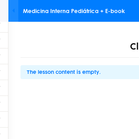
Whatsapp: 
Medicina Interna Pediátrica + E-book
QUÉ OFRECEMOS
OTROS SERVICIOS
NUESTROS ALIADOS
C
BENEFICIOS
The lesson content is empty.
Contac
Nuestros aliados
Novedades
Dirección: