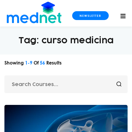
NEWSLETTER
Tag:
curso medicina
S CURSOS
Showing
1
-
9
Of
56
Results
imaging
ogy and Metabolism
ls
dicine and Intensive