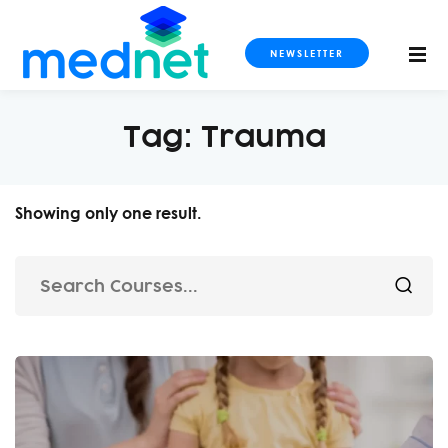
NEWSLETTER
Tag:
Trauma
S CURSOS
Showing only one result.
imaging
ogy and Metabolism
ls
dicine and Intensive