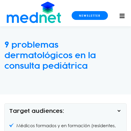
NEWSLETTER
9
problemas
dermatológicos en la
S CURSOS
consulta pediátrica
imaging
ogy and Metabolism
Target audiences:
ls
Médicos formados y en formación (residentes,
dicine and Intensive