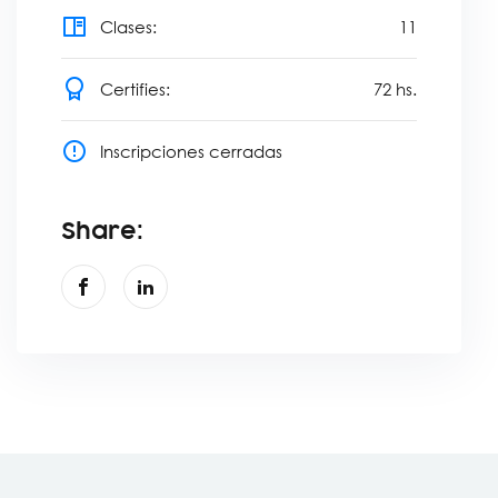
Clases:
11
Certifies:
72
hs.
Inscripciones cerradas
Share: