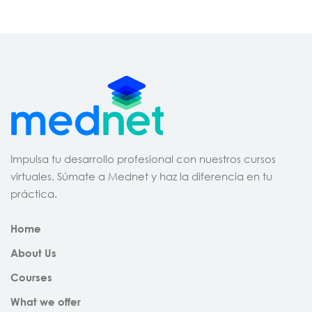
S
Impulsa tu desarrollo profesional con nuestros cursos
virtuales. Súmate a Mednet y haz la diferencia en tu
práctica.
Home
About Us
Courses
What we offer