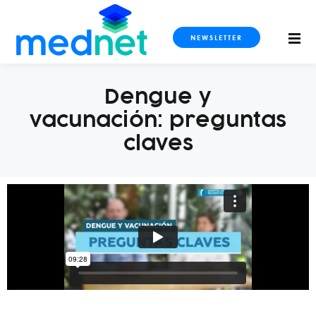
NEWSLETTER
Dengue y
vacunación: preguntas
claves
S CURSOS
imaging
ogy and Metabolism
ls
dicine and Intensive