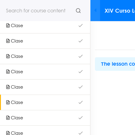
XIV Curso 
Clase
NEWSLETTER
Actualizac
Pediátrica
Clase
Clase
S
Clase
The lesson co
OS
Clase
DOS
Impulsa tu desarrollo profesional con nuestros cursos
Clase
virtuales. Súmate a Mednet y haz la diferencia en tu
práctica.
Clase
Inicio
Clase
Nosotros
Cursos
Clase