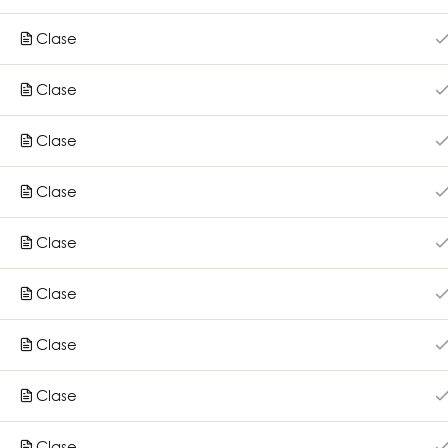
Cursos
Impulsa tu desarrollo profesional con
Clase
Qué ofr
nuestros cursos virtuales. Súmate a
Mednet y haz la diferencia en tu
Otros ser
Clase
práctica.
Clase
Clase
Clase
Clase
Copyright 2026
Medn
Clase
Clase
Clase