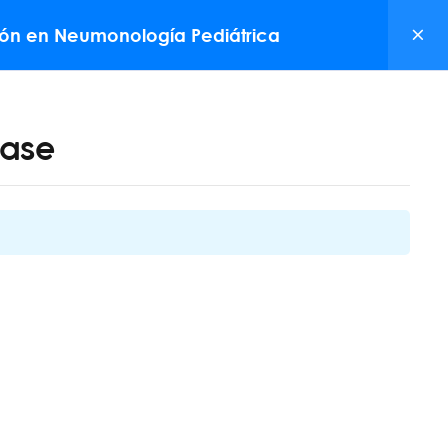
+ 54 9 11 2846-4954
Email: info@mednet.com.ar
ión en Neumonología Pediátrica
NOVEDADES
CONTACTO
lase
NEWSLETTER
to
 Avenida Cramer 1765 (CP: 1426)