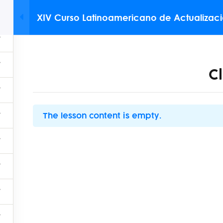
Whatsapp: 
XIV Curso Latinoamericano de Actualizac
QUÉ OFRECEMOS
OTROS SERVICIOS
NUESTROS ALIADOS
C
BENEFICIOS
The lesson content is empty.
Contac
Nuestros aliados
Novedades
Dirección: