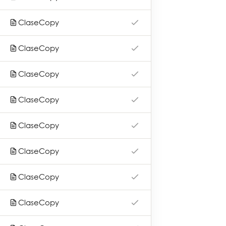
Qué ofrecemos
ClaseCopy
Otros servicios
ClaseCopy
Nuestros aliados
ClaseCopy
Novedades
Contacto
ClaseCopy
Preguntas frecuentes
ClaseCopy
Términos y condiciones
ClaseCopy
Contacto
ClaseCopy
Dirección: Avenida Cramer 1765 (CP: 1426)
ClaseCopy
Ciudad Autónoma de Buenos Aires