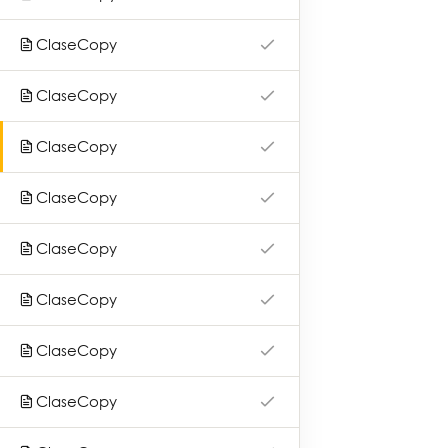
Qué ofrecemos
ClaseCopy
Otros servicios
ClaseCopy
Nuestros aliados
ClaseCopy
Novedades
Contacto
ClaseCopy
Preguntas frecuentes
ClaseCopy
Términos y condiciones
ClaseCopy
Contacto
ClaseCopy
Dirección: Avenida Cramer 1765 (CP: 1426)
ClaseCopy
Ciudad Autónoma de Buenos Aires