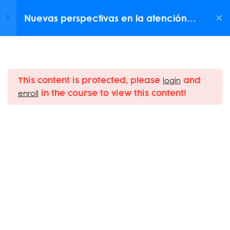
Nuevas perspectivas en la atención
NEWSLETTER
de personas transgénero
Clases
This content is protected, please
and
login
in the course to view this content!
enroll
ClaseCopyCopyCopyCopy
S CURSOS
ClaseCopyCopyCopyCopy
Impulsa tu desarrollo profesional con nuestros cursos
imaging
virtuales. Súmate a Mednet y haz la diferencia en tu
ClaseCopyCopyCopyCopy
ogy and Metabolism
práctica.
ClaseCopyCopyCopy
Home
ls
ClaseCopyCopyCopy
About Us
Courses
dicine and Intensive