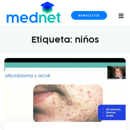
NEWSLETTER
Etiqueta:
niños
S
OS
DOS